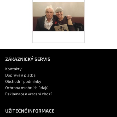
Z
á
ZÁKAZNICKÝ SERVIS
p
Kontakty
a
Doprava a platba
Obchodní podmínky
t
Ochrana osobních údajů
í
Reklamace a vrácení zboží
UŽITEČNÉ INFORMACE