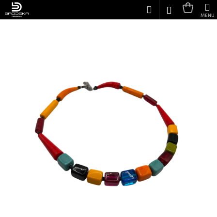
K
Přejít
Hledat
Náku
M
Přihlášení
na
o
obsah
Zpět
Zpět
košík
š
í
C
k
o
p
o
t
ř
e
b
u
j
e
t