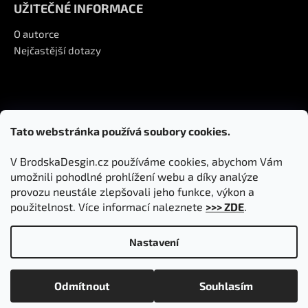
UŽITEČNÉ INFORMACE
O autorce
Nejčastější dotazy
Tato webstránka používá soubory cookies.
Kontakt
V BrodskaDesgin.cz používáme cookies, abychom Vám
info
@
brodskadesign.com
umožnili pohodlné prohlížení webu a díky analýze
+420 728 781 960
provozu neustále zlepšovali jeho funkce, výkon a
použitelnost. Více informací naleznete
>>> ZDE
.
Nastavení
Vytvořil Shoptet
|
Upravil Balkys
Copyright 2026
BrodskaDesign.com
. Všechna práva
Odmítnout
Souhlasím
vyhrazena.
Upravit nastavení cookies