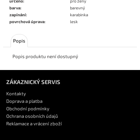
určeno
:
pro ženy
barva
:
barevný
zapínání
:
karabinka
povrchová úprava
:
lesk
Popis
Popis produktu není dostupný
Z
á
ZÁKAZNICKÝ SERVIS
p
Kontakty
a
Doprava a platba
Obchodní podmínky
t
Ochrana osobních údajů
í
Reklamace a vrácení zboží